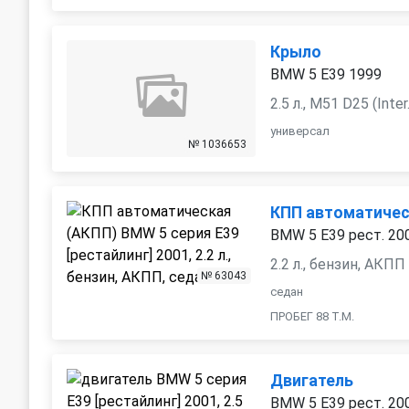
Крыло
BMW 5 E39 1999
2.5 л., M51 D25 (Int
универсал
№ 1036653
КПП автоматичес
BMW 5 E39 рест. 20
2.2 л., бензин, АКПП
№ 63043
седан
ПРОБЕГ 88 Т.М.
Двигатель
BMW 5 E39 рест. 20