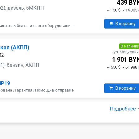
439 BY
6D2), дизель, 5МКПП
~ 150 $
~ 14 305 
В корзину
вигатель без навесного оборудования
В наличи
кая (АКПП)
ул. Мицкевич
02
1 901 BY
S1), бензин, АКПП
~ 650 $
~ 61 988 
HP19
В корзину
рована . Гарантия . Помощь в отправке
Подробнее