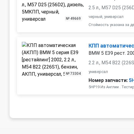
2.5 л., M57 D25 (25
черный, универсал
№ 49669
Стоймость указана за д
КПП автоматичес
BMW 5 E39 рест. 20
2.2 л., M54 B22 (226
универсал
№ 73304
Номер запчасти:
5
5HP19 Из Англии . Тести