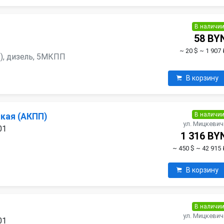
В наличи
58 BY
~ 20 $
~ 1 907 
er.), дизель, 5МКПП
В корзину
В наличи
кая (АКПП)
ул. Мицкевич
01
1 316 BY
~ 450 $
~ 42 915 
В корзину
В наличи
ул. Мицкевич
01