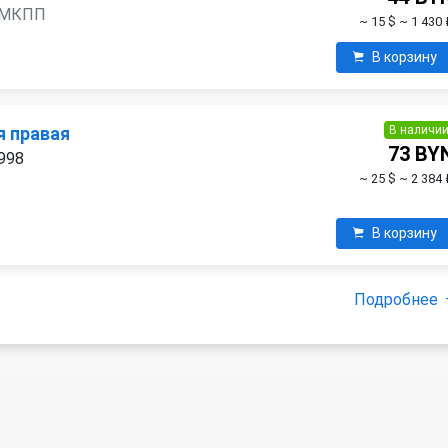
, 6МКПП
~ 15 $
~ 1 430 
В корзину
В наличи
я правая
73 BY
1998
~ 25 $
~ 2 384 
В корзину
Подробнее