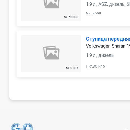
1.9 л., ASZ, дизель
минивэн
№ 73308
Ступица передня
Volkswagen Sharan 
1.9 л., дизель
ПРАВО R15
№ 3107