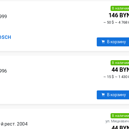
В наличи
146 BY
1999
~ 50 $
~ 4 768 
OSCH
В корзину
В наличи
44 BY
1996
~ 15 $
~ 1 430 
П
В корзину
В наличи
ул. Мицкевич
-й рест. 2004
44 BY