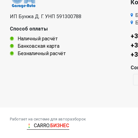
К
Б
ИП Бунжа Д. Г. УНП 591300788
Б
Способ оплаты
+3
Наличный расчёт
+3
Банковская карта
Безналичный расчёт
+3
Со
Работает на системе для авторазборок
CARRO.
БИЗНЕС