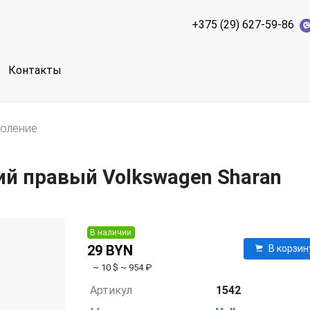
+375 (29) 627-59-86
Контакты
коление
ий правый Volkswagen Sharan
В наличии
29 BYN
В корзин
~ 10 $
~ 954 ₽
Артикул
1542