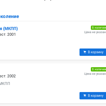
околение
В наличи
я (МКПП)
Цена не указан
ест. 2001
В корзину
В наличи
Цена не указан
ест. 2002
 6МКПП
В корзину