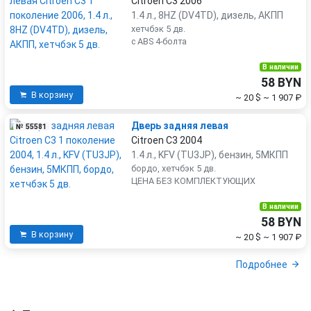
Citroen C3 2006
1.4 л., 8HZ (DV4TD), дизель, АКПП
хетчбэк 5 дв.
c ABS 4-болта
В наличии
58 BYN
В корзину
~ 20 $
~ 1 907 ₽
Дверь задняя левая
№ 55581
Citroen C3 2004
1.4 л., KFV (TU3JP), бензин, 5МКПП
бордо, хетчбэк 5 дв.
ЦЕНА БЕЗ КОМПЛЕКТУЮЩИХ
В наличии
58 BYN
В корзину
~ 20 $
~ 1 907 ₽
Подробнее