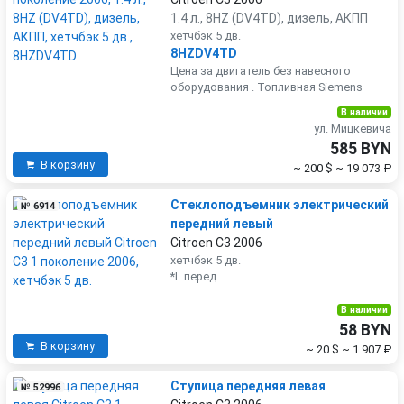
1.4 л., 8HZ (DV4TD), дизель, АКПП
хетчбэк 5 дв.
8HZDV4TD
Цена за двигатель без навесного
оборудования . Топливная Siemens
В наличии
ул. Мицкевича
585 BYN
В корзину
~ 200 $
~ 19 073 ₽
Стеклоподъемник электрический
№ 6914
передний левый
Citroen C3 2006
хетчбэк 5 дв.
*L перед
В наличии
58 BYN
В корзину
~ 20 $
~ 1 907 ₽
Ступица передняя левая
№ 52996