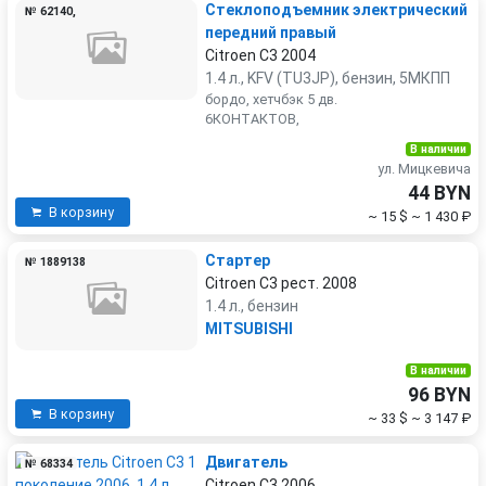
Стеклоподъемник электрический
№ 62140,
передний правый
Citroen C3 2004
1.4 л., KFV (TU3JP), бензин, 5МКПП
бордо, хетчбэк 5 дв.
6КОНТАКТОВ,
В наличии
ул. Мицкевича
44 BYN
В корзину
~ 15 $
~ 1 430 ₽
Стартер
№ 1889138
Citroen C3 рест. 2008
1.4 л., бензин
MITSUBISHI
В наличии
96 BYN
В корзину
~ 33 $
~ 3 147 ₽
Двигатель
№ 68334
Citroen C3 2006