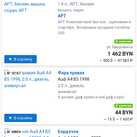
1.8 л., APT, бензин
мышка, седан
APT
APT Комплектный без кпп , сцепления и
стартера . Возможна продажа столбом
350
В наличии
ул. Мицкевича
1 462 BYN
В корзину
~ 500 $
~ 47 683 ₽
Фара правая
№ 15167
Audi A4 B5 1998
2.0 л., дизель
универсал
R англия (деф крепл и неб деф корп)
В наличии
44 BYN
В корзину
~ 15 $
~ 1 430 ₽
Бардачок
№ 49854