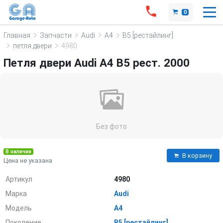
0
Главная
Запчасти
Audi
A4
B5 [рестайлинг]
петля двери
4980
Петля двери Audi A4 B5 рест. 2000
Без фото
В наличии
В корзину
Цена не указана
Артикул
4980
Марка
Audi
Модель
A4
Поколение
B5 [рестайлинг]