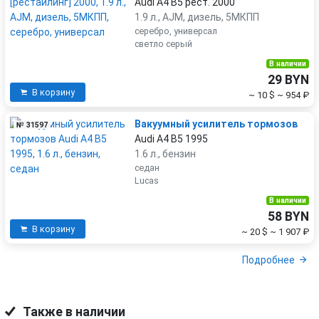
Audi A4 B5 рест. 2000
1.9 л., AJM, дизель, 5МКПП
серебро, универсал
светло серый
В наличии
29 BYN
В корзину
~ 10 $
~ 954 ₽
Вакуумный усилитель тормозов
№ 31597
Audi A4 B5 1995
1.6 л., бензин
седан
Lucas
В наличии
58 BYN
В корзину
~ 20 $
~ 1 907 ₽
Подробнее
Также в наличии