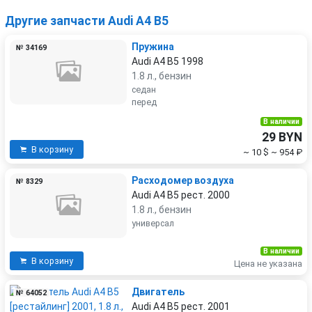
Другие запчасти Audi A4 B5
Пружина
№ 34169
Audi A4 B5 1998
1.8 л., бензин
седан
перед
В наличии
29 BYN
В корзину
~ 10 $
~ 954 ₽
Расходомер воздуха
№ 8329
Audi A4 B5 рест. 2000
1.8 л., бензин
универсал
В наличии
В корзину
Цена не указана
Двигатель
№ 64052
Audi A4 B5 рест. 2001