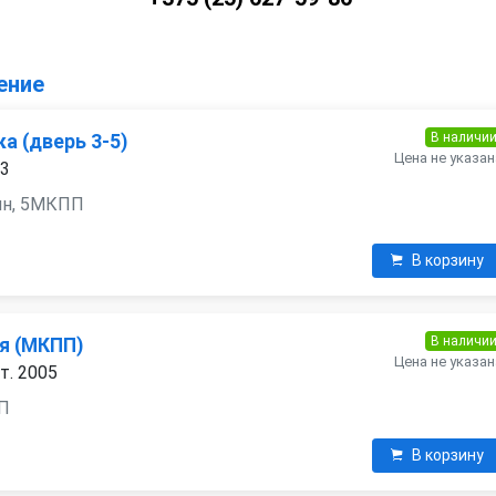
ение
В наличи
а (дверь 3-5)
Цена не указан
03
нзин, 5МКПП
В корзину
В наличи
я (МКПП)
Цена не указан
т. 2005
ПП
В корзину