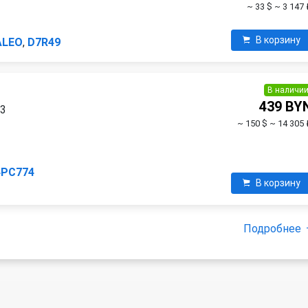
~ 33 $
~ 3 147 
В корзину
ALEO
,
D7R49
В наличи
439 BY
03
~ 150 $
~ 14 305 
4PC774
В корзину
Подробнее