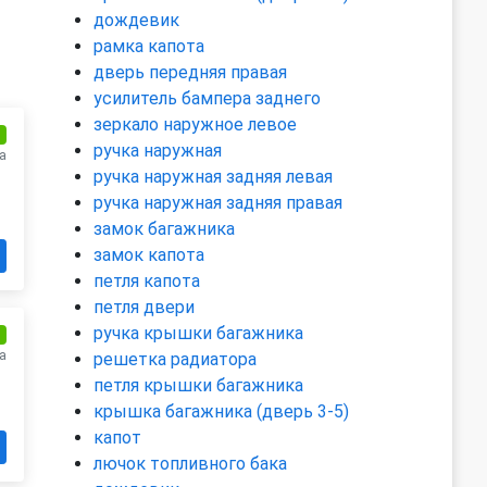
дождевик
рамка капота
дверь передняя правая
усилитель бампера заднего
зеркало наружное левое
и
ручка наружная
а
ручка наружная задняя левая
ручка наружная задняя правая
замок багажника
замок капота
петля капота
петля двери
ручка крышки багажника
и
а
решетка радиатора
петля крышки багажника
крышка багажника (дверь 3-5)
капот
лючок топливного бака