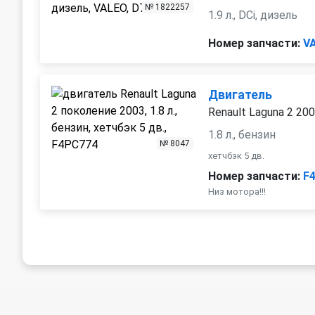
№ 1822257
1.9 л., DCi, дизель
Номер запчасти:
V
Двигатель
Renault Laguna 2 20
1.8 л., бензин
№ 8047
хетчбэк 5 дв.
Номер запчасти:
F
Низ мотора!!!