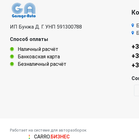
К
Б
ИП Бунжа Д. Г. УНП 591300788
Б
Способ оплаты
+3
Наличный расчёт
+3
Банковская карта
Безналичный расчёт
+3
Со
Работает на системе для авторазборок
CARRO.
БИЗНЕС