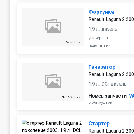
Форсунка
Renault Laguna 2 20
1.9 л., дизель
универсал
№ 56807
0445110 062
Генератор
Renault Laguna 2 20
1.9 л., DCi, дизель
Номер запчасти:
V
№ 1596324
с обг муфтой
Стартер
Renault Laguna 2 20