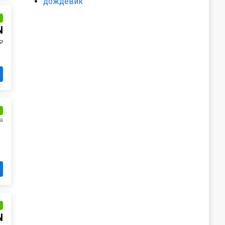
дождевик
и
N
₽
и
а
и
N