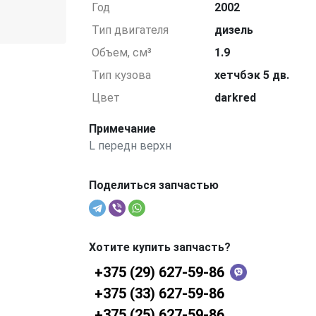
Год
2002
Тип двигателя
дизель
Объем, см³
1.9
Тип кузова
хетчбэк 5 дв.
Цвет
darkred
Примечание
L передн верхн
Поделиться запчастью
Хотите купить запчасть?
+375 (29) 627-59-86
+375 (33) 627-59-86
+375 (25) 627-59-86