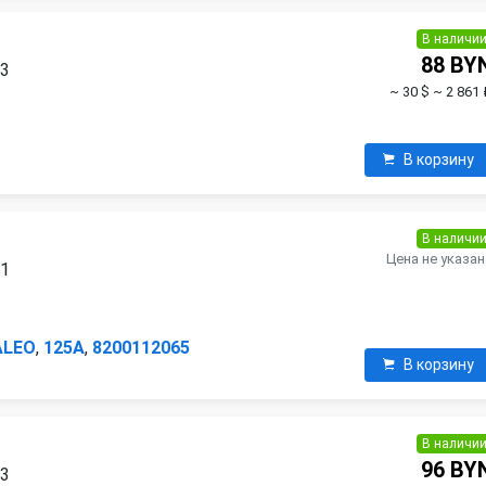
В наличи
88 BY
03
~ 30 $
~ 2 861 
В корзину
В наличи
Цена не указан
01
ALEO
,
125A
,
8200112065
В корзину
В наличи
96 BY
03