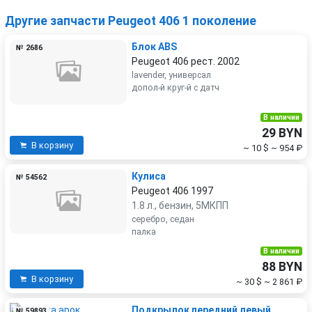
Другие запчасти Peugeot 406 1 поколение
Блок ABS
№ 2686
Peugeot 406 рест. 2002
lavender, универсал
допол-й круг-й с датч
В наличии
29 BYN
В корзину
~ 10 $
~ 954 ₽
Кулиса
№ 54562
Peugeot 406 1997
1.8 л., бензин, 5МКПП
серебро, седан
палка
В наличии
88 BYN
В корзину
~ 30 $
~ 2 861 ₽
Подкрылок передний левый
№ 59893