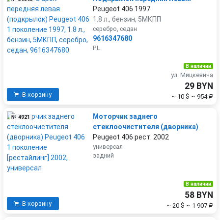
Peugeot 406 1997
1.8 л., бензин, 5МКПП
серебро, седан
9616347680
P.L.
В наличии
ул. Мицкевича
29 BYN
В корзину
~ 10 $
~ 954 ₽
Моторчик заднего
№ 4921
стеклоочистителя (дворника)
Peugeot 406 рест. 2002
универсал
задний
В наличии
58 BYN
В корзину
~ 20 $
~ 1 907 ₽