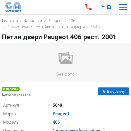
0
Главная
Запчасти
Peugeot
406
1 поколение [рестайлинг]
петля двери
5648
Петля двери Peugeot 406 рест. 2001
Без фото
В наличии
В корзину
Цена не указана
Артикул
5648
Марка
Peugeot
Модель
406
Поколение
1 поколение [рестайлинг]