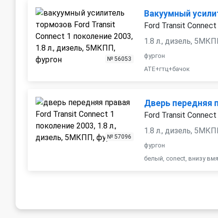
Вакуумный усили
Ford Transit Connect
1.8 л., дизель, 5МК
фургон
№ 56053
ATE+гтц+бачок
Дверь передняя 
Ford Transit Connect
1.8 л., дизель, 5МК
№ 57096
фургон
белый, conect, внизу вм