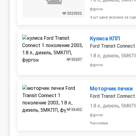
фургон
№ 2023022
4 шт цена указана за од
Кулиса КПП
Ford Transit Connect
1.8 л., дизель, 5МК
№ 55207
фургон
Моторчик печки
Ford Transit Connect
1.8 л., дизель, 5МК
№ 56432
фургон
*не клима