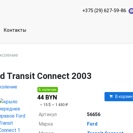
+375 (29) 627-59-86
Контакты
околение
 Transit Connect 2003
В наличии
44 BYN
В корзин
~ 15 $
~ 1 430 ₽
Артикул
56656
Марка
Ford