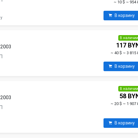
~ 10 $
~ 954 
В корзину
ну
В наличи
117 BY
 2003
~ 40 $
~ 3 815 
ПП
В корзину
В наличи
58 BY
 2003
~ 20 $
~ 1 907 
ПП
В корзину