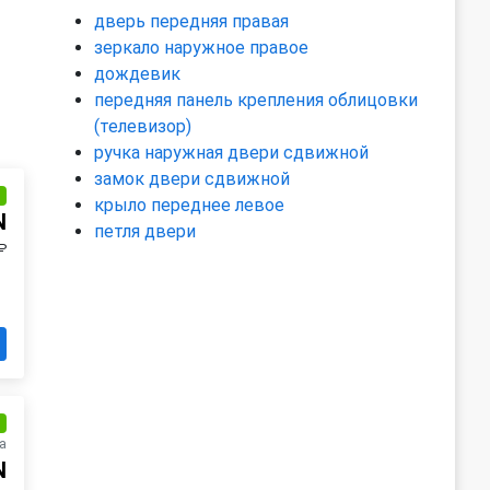
дверь передняя правая
зеркало наружное правое
дождевик
передняя панель крепления облицовки
(телевизор)
ручка наружная двери сдвижной
замок двери сдвижной
и
крыло переднее левое
N
петля двери
₽
и
а
N