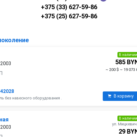
+375 (33) 627-59-86
+375 (25) 627-59-86
 поколение
В наличи
585 BY
 2003
~ 200 $
~ 19 073 
ПП
J42028
В корзину
ль без навесного оборудования .
В наличи
ная
ул. Мицкевич
 2003
29 BY
ПП