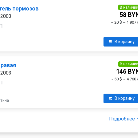
В наличи
тель тормозов
58 BY
 2003
~ 20 $
~ 1 907 
ПП
В корзину
В наличи
правая
146 BY
 2003
~ 50 $
~ 4 768 
ПП
В корзину
ятина
Подробнее