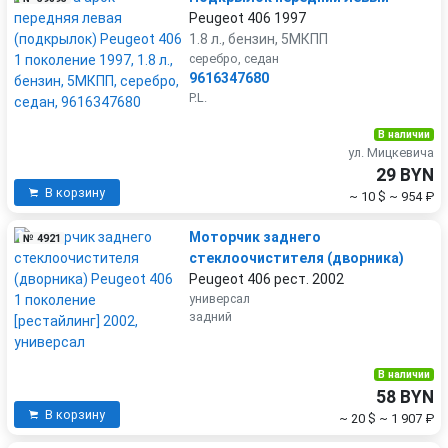
Peugeot 406 1997
1.8 л., бензин, 5МКПП
серебро, седан
9616347680
P.L.
В наличии
ул. Мицкевича
29 BYN
В корзину
~ 10 $
~ 954 ₽
Моторчик заднего
№ 4921
стеклоочистителя (дворника)
Peugeot 406 рест. 2002
универсал
задний
В наличии
58 BYN
В корзину
~ 20 $
~ 1 907 ₽