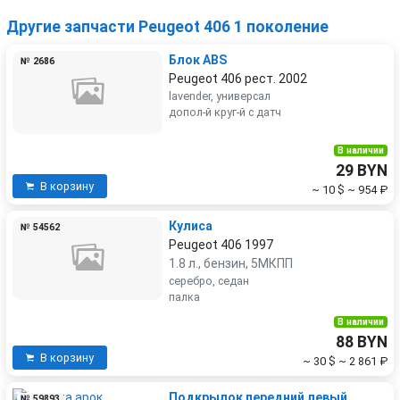
Другие запчасти Peugeot 406 1 поколение
Блок ABS
№ 2686
Peugeot 406 рест. 2002
lavender, универсал
допол-й круг-й с датч
В наличии
29 BYN
В корзину
~ 10 $
~ 954 ₽
Кулиса
№ 54562
Peugeot 406 1997
1.8 л., бензин, 5МКПП
серебро, седан
палка
В наличии
88 BYN
В корзину
~ 30 $
~ 2 861 ₽
Подкрылок передний левый
№ 59893