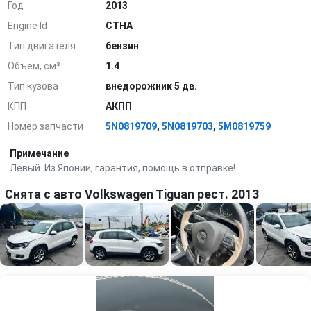
Год
2013
Engine Id
CTHA
Тип двигателя
бензин
Объем, см³
1.4
Тип кузова
внедорожник 5 дв.
КПП
АКПП
Номер запчасти
5N0819709
,
5N0819703
,
5M0819759
Примечание
Левый. Из Японии, гарантия, помощь в отправке!
Снята с авто Volkswagen Tiguan рест. 2013