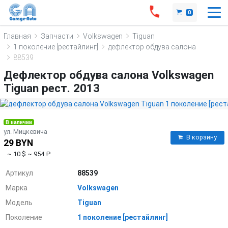
0
Главная
Запчасти
Volkswagen
Tiguan
1 поколение [рестайлинг]
дефлектор обдува салона
88539
Дефлектор обдува салона Volkswagen
Tiguan рест. 2013
В наличии
ул. Мицкевича
В корзину
29 BYN
~ 10 $
~ 954 ₽
Артикул
88539
Марка
Volkswagen
Модель
Tiguan
Поколение
1 поколение [рестайлинг]