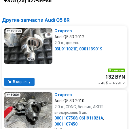
+375 (25) 627-59-86
Другие запчасти Audi Q5 8R
Стартер
№ 301396
Audi Q5 8R 2012
2.0 л., дизель
03L911021E
,
0001139019
В наличии
132 BYN
В корзину
~ 45 $
~ 4 291 ₽
Стартер
№ 89004
Audi Q5 8R 2010
2.0 л., CDNC, бензин, АКПП
внедорожник 5 дв.
0001107508
,
06H911021A
,
0001107450