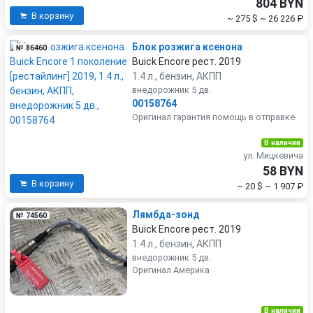
804 BYN
В корзину
~ 275 $
~ 26 226 ₽
Блок розжига ксенона
№ 86460
Buick Encore рест. 2019
1.4 л., бензин, АКПП
внедорожник 5 дв.
00158764
Оригинал гарантия помощь в отправке
В наличии
ул. Мицкевича
58 BYN
В корзину
~ 20 $
~ 1 907 ₽
Лямбда-зонд
№ 74560
Buick Encore рест. 2019
1.4 л., бензин, АКПП
внедорожник 5 дв.
Оригинал Америка
В наличии