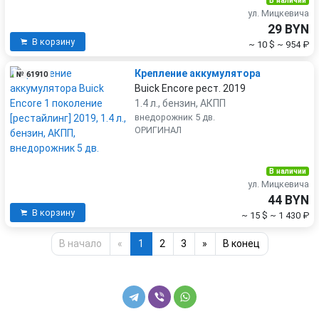
В наличии
ул. Мицкевича
29 BYN
В корзину
~ 10 $
~ 954 ₽
Крепление аккумулятора
№ 61910
Buick Encore рест. 2019
1.4 л., бензин, АКПП
внедорожник 5 дв.
ОРИГИНАЛ
В наличии
ул. Мицкевича
44 BYN
В корзину
~ 15 $
~ 1 430 ₽
В начало
«
1
2
3
»
В конец