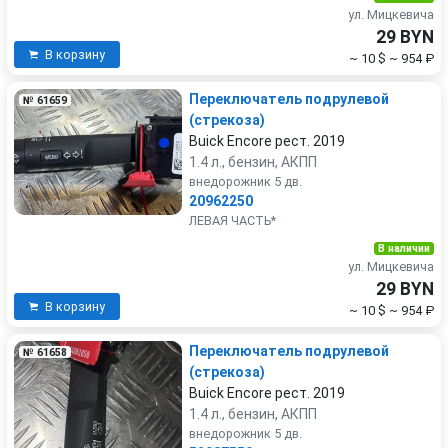
ул. Мицкевича
29 BYN
В корзину
~ 10 $
~ 954 ₽
Переключатель подрулевой
№ 61659
(стрекоза)
Buick Encore рест. 2019
1.4 л., бензин, АКПП
внедорожник 5 дв.
20962250
ЛЕВАЯ ЧАСТЬ*
В наличии
ул. Мицкевича
29 BYN
В корзину
~ 10 $
~ 954 ₽
Переключатель подрулевой
№ 61658
(стрекоза)
Buick Encore рест. 2019
1.4 л., бензин, АКПП
внедорожник 5 дв.