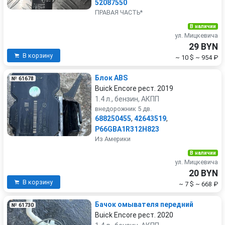
52087550
ПРАВАЯ ЧАСТЬ*
В наличии
ул. Мицкевича
29 BYN
В корзину
~ 10 $
~ 954 ₽
Блок ABS
№ 61678
Buick Encore рест. 2019
1.4 л., бензин, АКПП
внедорожник 5 дв.
688250455
,
42643519
,
P66GBA1R312H823
Из Америки
В наличии
ул. Мицкевича
20 BYN
В корзину
~ 7 $
~ 668 ₽
Бачок омывателя передний
№ 61730
Buick Encore рест. 2020