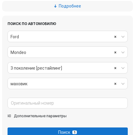
Подробнее
турбина
форсунка
ПОИСК ПО АВТОМОБИЛЮ
Ford
×
Mondeo
×
3 поколение [рестайлинг]
×
маховик
×
Дополнительные параметры
Поиск
1