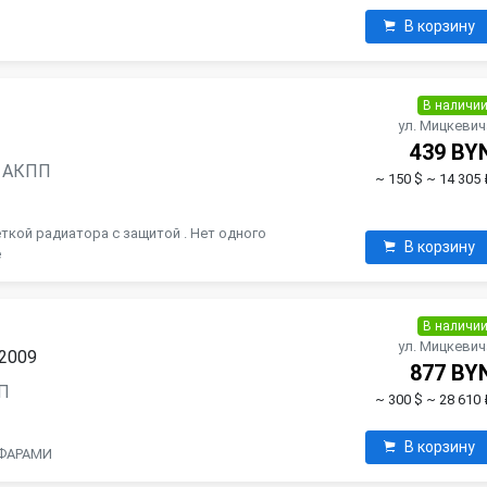
В корзину
В наличи
ул. Мицкевич
439 BY
н, АКПП
~ 150 $
~ 14 305 
ткой радиатора с защитой . Нет одного
В корзину
е
В наличи
ул. Мицкевич
 2009
877 BY
ПП
~ 300 $
~ 28 610 
В корзину
ФАРАМИ