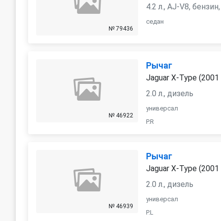
4.2 л., AJ-V8, бензи
седан
№ 79436
Рычаг
Jaguar X-Type (2001 
2.0 л., дизель
универсал
№ 46922
P.R
Рычаг
Jaguar X-Type (2001 
2.0 л., дизель
универсал
№ 46939
P.L