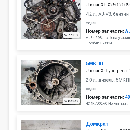
Jaguar XF X250 2009
4.2 л., AJ-V8, бензи
седан
Номер запчасти:
A
№ 77319
AJ34 298 л.с.Цена указа
Пробег 158 т.м.
5МКПП
Jaguar X-Type рест.
2.0 л., дизель, 5МК
седан
Номер запчасти:
4
№ 85059
4X4R7002AC Из Англии . 
Домкрат