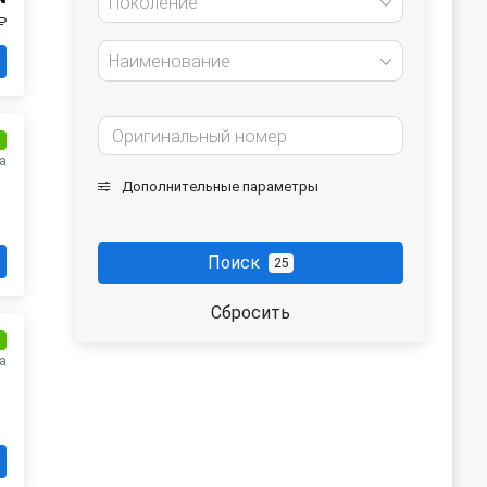
Поколение
₽
Наименование
и
а
Дополнительные параметры
Поиск
25
Сбросить
и
а