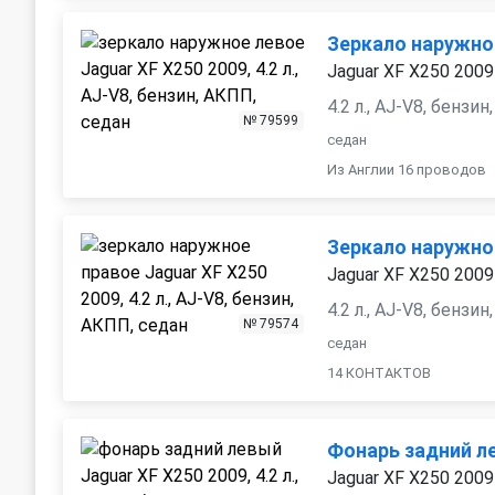
Зеркало наружно
Jaguar XF X250 2009
4.2 л., AJ-V8, бензи
№ 79599
седан
Из Англии 16 проводов
Зеркало наружно
Jaguar XF X250 2009
4.2 л., AJ-V8, бензи
№ 79574
седан
14 КОНТАКТОВ
Фонарь задний л
Jaguar XF X250 2009