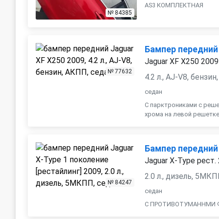
AS3 КОМПЛЕКТНАЯ
№ 84385
Бампер передний
Jaguar XF X250 2009
№ 77632
4.2 л., AJ-V8, бензи
седан
С парктрониками с реше
хрома на левой решетк
Бампер передний
Jaguar X-Type рест.
2.0 л., дизель, 5МК
№ 84247
седан
С ПРОТИВОТУМАННМИ 