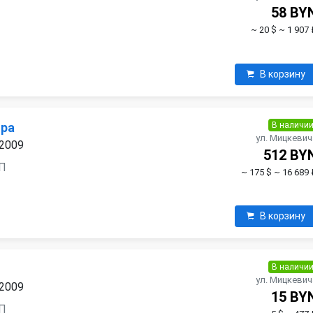
3
58 BY
~ 20 $
~ 1 907 
В корзину
В наличи
ора
ул. Мицкевич
 2009
512 BY
ПП
~ 175 $
~ 16 689 
В корзину
В наличи
ул. Мицкевич
 2009
15 BY
ПП