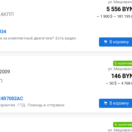
ул. Мицкевич
5 556 BY
н, АКПП
~ 1 900 $
~ 181 195 
J34
на за комплектный двигатель* .Есть видео .
В корзину
В наличи
ул. Мицкевич
 2009
146 BY
ПП
~ 50 $
~ 4 768 
X4R7002AC
В корзину
Гарантия . ГТД . Помощь в отправке .
В наличи
ул. Мицкевич