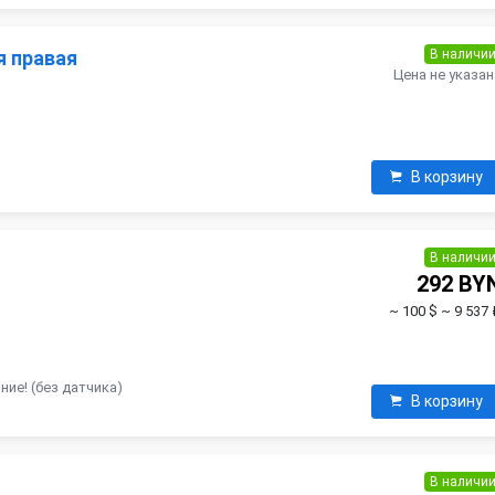
В наличи
я правая
Цена не указан
В корзину
В наличи
292 BY
~ 100 $
~ 9 537 
ие! (без датчика)
В корзину
В наличи