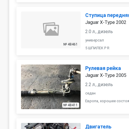
Ступица передня
Jaguar X-Type 2002
2.0 л., дизель
универсал
№ 48461
5 ШПИЛЕК P R
Рулевая рейка
Jaguar X-Type 2005
2.2 л., дизель
седан
Европа, хорошее состоян
№ 48411
Двигатель