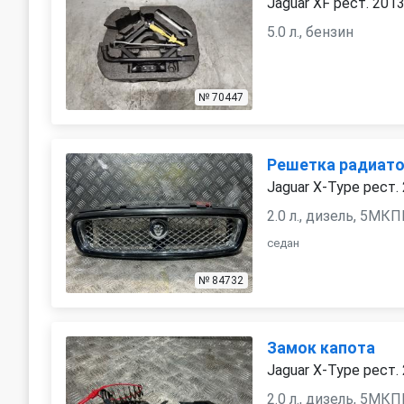
Jaguar XF рест. 201
5.0 л., бензин
№ 70447
Решетка радиат
Jaguar X-Type рест.
2.0 л., дизель, 5МК
седан
№ 84732
Замок капота
Jaguar X-Type рест.
2.0 л., дизель, 5МК