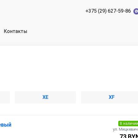
+375 (29) 627-59-86
Контакты
XE
XF
В наличи
евый
ул. Мицкевич
73 BY