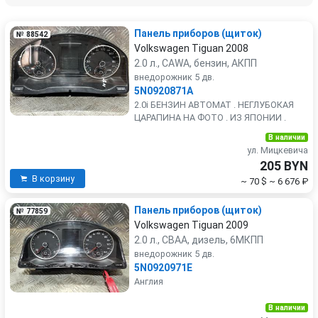
Панель приборов (щиток)
№ 88542
Volkswagen Tiguan 2008
2.0 л., CAWA, бензин, АКПП
внедорожник 5 дв.
5N0920871A
2.0i БЕНЗИН АВТОМАТ . НЕГЛУБОКАЯ
ЦАРАПИНА НА ФОТО . ИЗ ЯПОНИИ .
В наличии
ул. Мицкевича
205 BYN
В корзину
~ 70 $
~ 6 676 ₽
Панель приборов (щиток)
№ 77859
Volkswagen Tiguan 2009
2.0 л., CBAA, дизель, 6МКПП
внедорожник 5 дв.
5N0920971E
Англия
В наличии