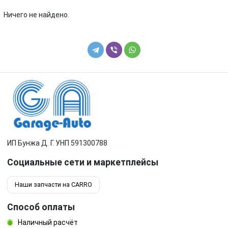
Nissan
Opel
Ничего не найдено.
Peugeot
Porsche
Renault
Rover
Saab
SEAT
Skoda
Smart
SsangYong
Subaru
ИП Бунжа Д. Г. УНП 591300788
Suzuki
Toyota
Социальные сети и маркетплейсы
Volkswagen
Volvo
Наши запчасти на CARRO
Способ оплаты
Наличный расчёт