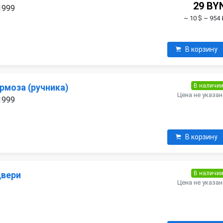
29 BY
 1999
~ 10 $
~ 954 
В корзину
В наличи
рмоза (ручника)
Цена не указан
 1999
В корзину
В наличи
двери
Цена не указан