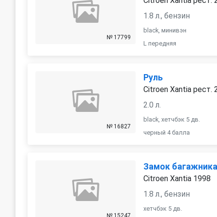
Citroen Xantia рест.
1.8 л., бензин
black, минивэн
№ 17799
L передняя
Руль
Citroen Xantia рест.
2.0 л.
black, хетчбэк 5 дв.
№ 16827
черный 4 балла
Замок багажник
Citroen Xantia 1998
1.8 л., бензин
хетчбэк 5 дв.
№ 15247