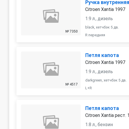
Ручка внутрення
Citroen Xantia 1997
1.9 л., дизель
black, хетчбэк 5 дв.
№ 7350
R передняя
Петля капота
Citroen Xantia 1997
1.9 л., дизель
darkgreen, хетчбэк 5 дв.
№ 4517
L+R
Петля капота
Citroen Xantia рест.
1.8 л., бензин