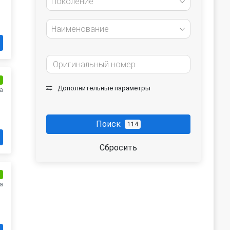
Поколение
Наименование
и
Дополнительные параметры
а
Поиск
114
Сбросить
и
а