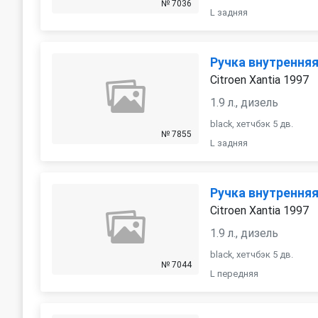
№ 7036
L задняя
Ручка внутрення
Citroen Xantia 1997
1.9 л., дизель
black, хетчбэк 5 дв.
№ 7855
L задняя
Ручка внутрення
Citroen Xantia 1997
1.9 л., дизель
black, хетчбэк 5 дв.
№ 7044
L передняя