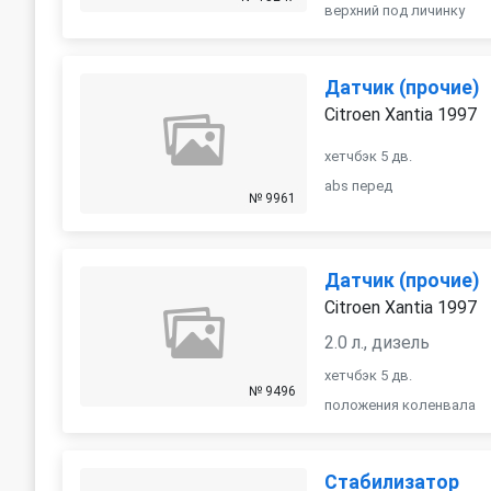
верхний под личинку
Датчик (прочие)
Citroen Xantia 1997
хетчбэк 5 дв.
abs перед
№ 9961
Датчик (прочие)
Citroen Xantia 1997
2.0 л., дизель
хетчбэк 5 дв.
№ 9496
положения коленвала
Стабилизатор