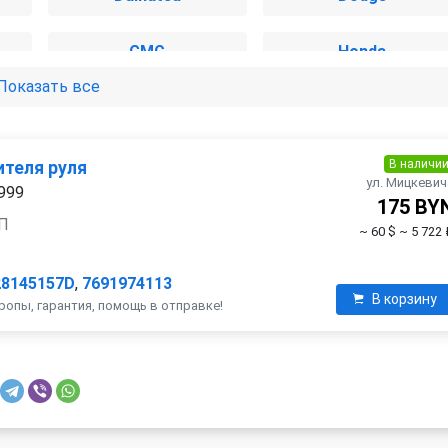
GMC
Honda
Показать все
Jaguar
Jeep
Lancia
Land Rover
В наличи
ителя руля
ул. Мицкевич
1999
175 BY
Mazda
Mercedes-Benz
ПП
~ 60 $
~ 5 722 
Nissan
Opel
28145157D
,
7691974113
В корзину
вропы, гарантия, помощь в отправке!
Renault
Rover
Skoda
Smart
Suzuki
Toyota