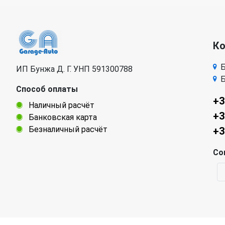
Volkswagen
Volvo
К
Б
ИП Бунжа Д. Г. УНП 591300788
Б
Способ оплаты
+3
Наличный расчёт
+3
Банковская карта
Безналичный расчёт
+3
Со