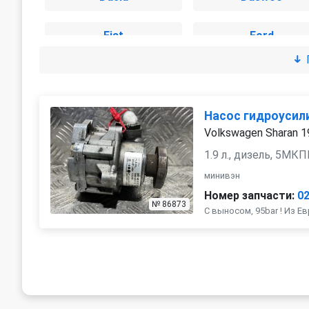
Fiat
Ford
Hyundai
IVECO
Kia
Lada
Насос гидроусил
Volkswagen Sharan 
LDV
Lexus
1.9 л., дизель, 5МК
минивэн
Mini
Mitsubishi
Номер запчасти:
0
№ 86873
С выносом, 95bar ! Из Е
Peugeot
Porsche
Saab
SEAT
SsangYong
Subaru